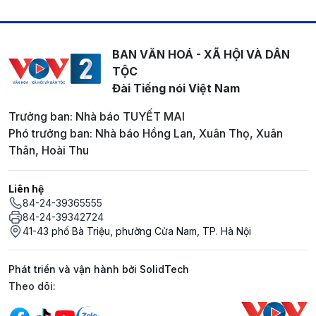
BAN VĂN HOÁ - XÃ HỘI VÀ DÂN
TỘC
Đài Tiếng nói Việt Nam
Trưởng ban: Nhà báo TUYẾT MAI
Phó trưởng ban: Nhà báo Hồng Lan, Xuân Thọ, Xuân
Thân, Hoài Thu
Liên hệ
84-24-39365555
84-24-39342724
41-43 phố Bà Triệu, phường Cửa Nam, TP. Hà Nội
Phát triển và vận hành bởi SolidTech
Mạng xã hội
Theo dõi: