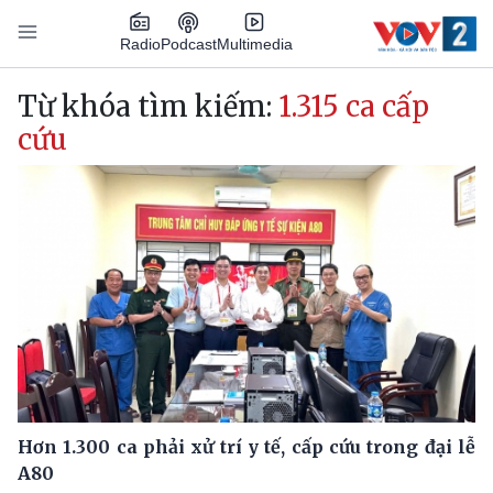
Nhảy đến nội dung
Podcast
Radio
Multimedia
Main navigation
Từ khóa tìm kiếm:
1.315 ca cấp
cứu
Hơn 1.300 ca phải xử trí y tế, cấp cứu trong đại lễ
A80