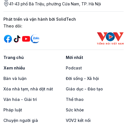
41-43 phố Bà Triệu, phường Cửa Nam, TP. Hà Nội
Phát triển và vận hành bởi SolidTech
Mạng xã hội
Theo dõi:
Trang chủ
Mới nhất
Xem nhiều
Podcast
Bàn và luận
Đời sống - Xã hội
Xóa nhà tạm, nhà dột nát
Giáo dục - Đào tạo
Văn hóa - Giải trí
Thể thao
Pháp luật
Sức khỏe
Chuyện người già
VOV2 kết nối