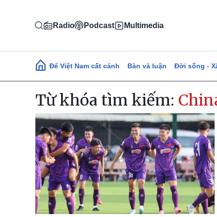
Nhảy đến nội dung
Radio
Podcast
Multimedia
Main navigation
Để Việt Nam cất cánh
Bàn và luận
Đời sống - X
Từ khóa tìm kiếm:
Chin