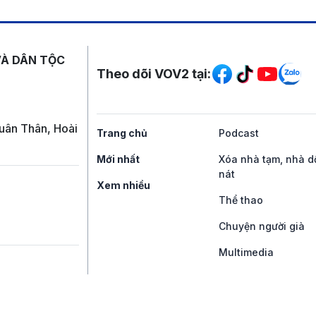
Mạng xã hội
VÀ DÂN TỘC
Theo dõi VOV2 tại:
uân Thân, Hoài
Trang chủ
Podcast
Mới nhất
Xóa nhà tạm, nhà d
nát
Xem nhiều
Thể thao
Chuyện người già
Multimedia