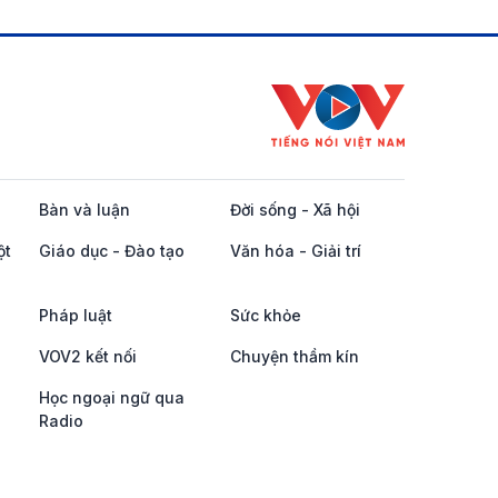
Bàn và luận
Đời sống - Xã hội
ột
Giáo dục - Đào tạo
Văn hóa - Giải trí
Pháp luật
Sức khỏe
VOV2 kết nối
Chuyện thầm kín
Học ngoại ngữ qua
Radio