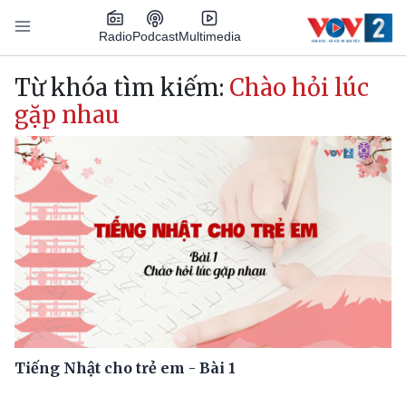
Nhảy đến nội dung
Podcast
Radio
Multimedia
Main navigation
Từ khóa tìm kiếm:
Chào hỏi lúc
gặp nhau
Tiếng Nhật cho trẻ em - Bài 1