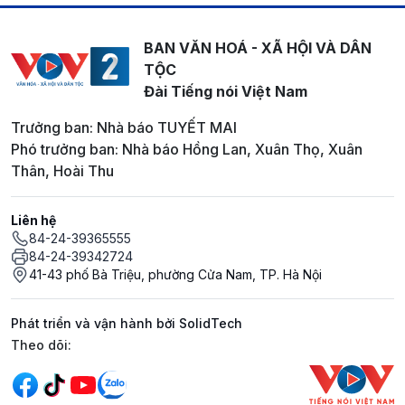
BAN VĂN HOÁ - XÃ HỘI VÀ DÂN
TỘC
Đài Tiếng nói Việt Nam
Trưởng ban: Nhà báo TUYẾT MAI
Phó trưởng ban: Nhà báo Hồng Lan, Xuân Thọ, Xuân
Thân, Hoài Thu
Liên hệ
84-24-39365555
84-24-39342724
41-43 phố Bà Triệu, phường Cửa Nam, TP. Hà Nội
Phát triển và vận hành bởi SolidTech
Mạng xã hội
Theo dõi: