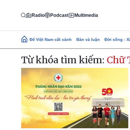
Nhảy đến nội dung
Radio
Podcast
Multimedia
Main navigation
Để Việt Nam cất cánh
Bàn và luận
Đời sống - X
Từ khóa tìm kiếm:
Chữ 