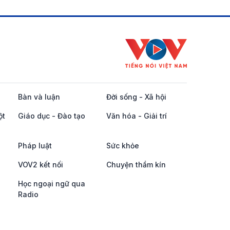
Bàn và luận
Đời sống - Xã hội
ột
Giáo dục - Đào tạo
Văn hóa - Giải trí
Pháp luật
Sức khỏe
VOV2 kết nối
Chuyện thầm kín
Học ngoại ngữ qua
Radio