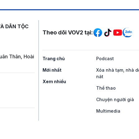
Mạng xã hội
VÀ DÂN TỘC
Theo dõi VOV2 tại:
uân Thân, Hoài
Trang chủ
Podcast
Mới nhất
Xóa nhà tạm, nhà d
nát
Xem nhiều
Thể thao
Chuyện người già
Multimedia