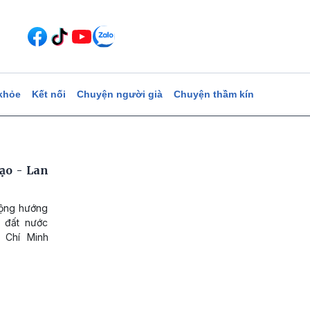
khỏe
Kết nối
Chuyện người già
Chuyện thầm kín
ạo - Lan
động hướng
 đất nước
 Chí Minh