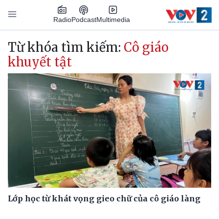
Nhảy đến nội dung
Podcast
Radio
Multimedia
Main navigation
Từ khóa tìm kiếm:
Cô giáo
khuyết tật
Lớp học từ khát vọng gieo chữ của cô giáo làng