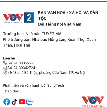
BAN VĂN HOÁ - XÃ HỘI VÀ DÂN
TỘC
Đài Tiếng nói Việt Nam
Trưởng ban: Nhà báo TUYẾT MAI
Phó trưởng ban: Nhà báo Hồng Lan, Xuân Thọ, Xuân
Thân, Hoài Thu
Liên hệ
84-24-39365555
84-24-39342724
41-43 phố Bà Triệu, phường Cửa Nam, TP. Hà Nội
Phát triển và vận hành bởi SolidTech
Mạng xã hội
Theo dõi: