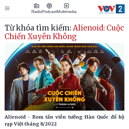
Nhảy đến nội dung
Podcast
Radio
Multimedia
Main navigation
Từ khóa tìm kiếm:
Alienoid: Cuộc
Chiến Xuyên Không
Alienoid - Bom tấn viễn tưởng Hàn Quốc đổ bộ
rạp Việt tháng 8/2022