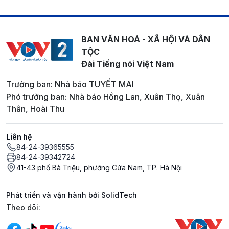
BAN VĂN HOÁ - XÃ HỘI VÀ DÂN
TỘC
Đài Tiếng nói Việt Nam
Trưởng ban: Nhà báo TUYẾT MAI
Phó trưởng ban: Nhà báo Hồng Lan, Xuân Thọ, Xuân
Thân, Hoài Thu
Liên hệ
84-24-39365555
84-24-39342724
41-43 phố Bà Triệu, phường Cửa Nam, TP. Hà Nội
Phát triển và vận hành bởi SolidTech
Mạng xã hội
Theo dõi: