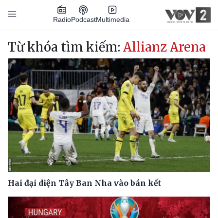
Nhảy đến nội dung
Podcast
Radio
Multimedia
Main navigation
Từ khóa tìm kiếm:
Allianz Arena
Hai đại diện Tây Ban Nha vào bán kết