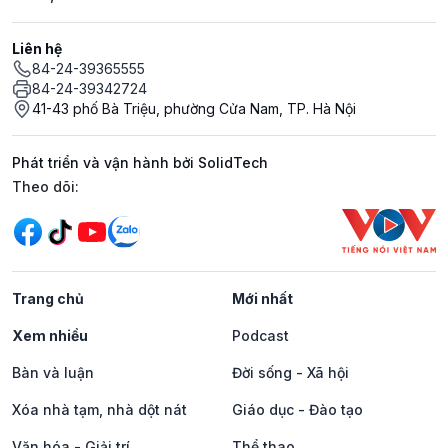
Liên hệ
84-24-39365555
84-24-39342724
41-43 phố Bà Triệu, phường Cửa Nam, TP. Hà Nội
Phát triển và vận hành bởi SolidTech
Mạng xã hội
Theo dõi:
Trang chủ
Mới nhất
Xem nhiều
Podcast
Bàn và luận
Đời sống - Xã hội
Xóa nhà tạm, nhà dột nát
Giáo dục - Đào tạo
Văn hóa - Giải trí
Thể thao