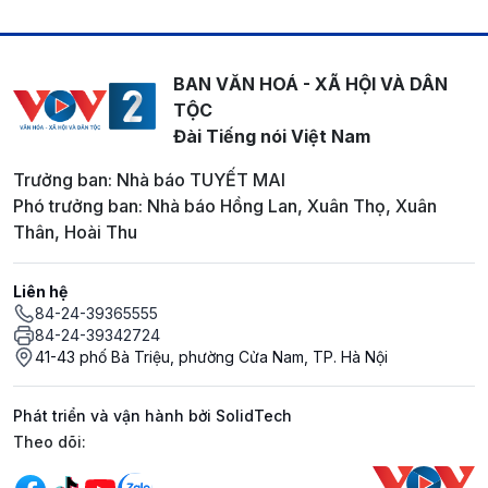
BAN VĂN HOÁ - XÃ HỘI VÀ DÂN
TỘC
Đài Tiếng nói Việt Nam
Trưởng ban: Nhà báo TUYẾT MAI
Phó trưởng ban: Nhà báo Hồng Lan, Xuân Thọ, Xuân
Thân, Hoài Thu
Liên hệ
84-24-39365555
84-24-39342724
41-43 phố Bà Triệu, phường Cửa Nam, TP. Hà Nội
Phát triển và vận hành bởi SolidTech
Mạng xã hội
Theo dõi: