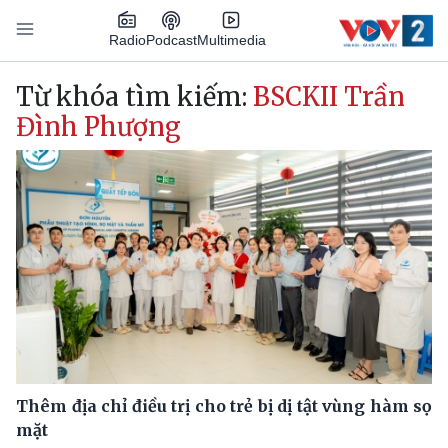
Nhảy đến nội dung
Podcast
Radio
Multimedia
Main navigation
Từ khóa tìm kiếm:
BSCKII Trần
Đình Phượng
Thêm địa chỉ điều trị cho trẻ bị dị tật vùng hàm sọ
mặt