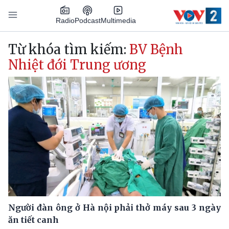
Nhảy đến nội dung
Podcast
Radio
Multimedia
Main navigation
Từ khóa tìm kiếm:
BV Bệnh
Nhiệt đới Trung ương
Người đàn ông ở Hà nội phải thở máy sau 3 ngày
ăn tiết canh