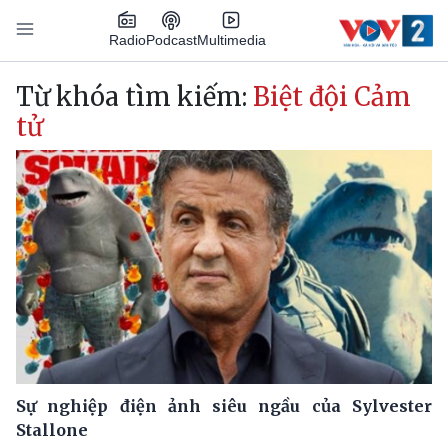
Nhảy đến nội dung
Podcast
Radio
Multimedia
Main navigation
Từ khóa tìm kiếm:
Biệt đội Cảm
tử
Sự nghiệp điện ảnh siêu ngầu của Sylvester
Stallone