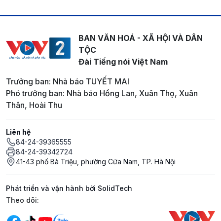
BAN VĂN HOÁ - XÃ HỘI VÀ DÂN
TỘC
Đài Tiếng nói Việt Nam
Trưởng ban: Nhà báo TUYẾT MAI
Phó trưởng ban: Nhà báo Hồng Lan, Xuân Thọ, Xuân
Thân, Hoài Thu
Liên hệ
84-24-39365555
84-24-39342724
41-43 phố Bà Triệu, phường Cửa Nam, TP. Hà Nội
Phát triển và vận hành bởi SolidTech
Mạng xã hội
Theo dõi: