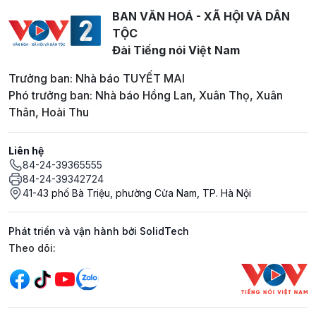
BAN VĂN HOÁ - XÃ HỘI VÀ DÂN
TỘC
Đài Tiếng nói Việt Nam
Trưởng ban: Nhà báo TUYẾT MAI
Phó trưởng ban: Nhà báo Hồng Lan, Xuân Thọ, Xuân
Thân, Hoài Thu
Liên hệ
84-24-39365555
84-24-39342724
41-43 phố Bà Triệu, phường Cửa Nam, TP. Hà Nội
Phát triển và vận hành bởi SolidTech
Mạng xã hội
Theo dõi: