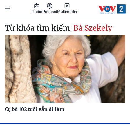
Nhảy đến nội dung
Podcast
Radio
Multimedia
Main navigation
Từ khóa tìm kiếm:
Bà Szekely
Cụ bà 102 tuổi vẫn đi làm