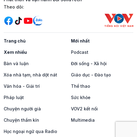
Mạng xã hội
Theo dõi:
Trang chủ
Mới nhất
Xem nhiều
Podcast
Bàn và luận
Đời sống - Xã hội
Xóa nhà tạm, nhà dột nát
Giáo dục - Đào tạo
Văn hóa - Giải trí
Thể thao
Pháp luật
Sức khỏe
Chuyện người già
VOV2 kết nối
Chuyện thầm kín
Multimedia
Học ngoại ngữ qua Radio