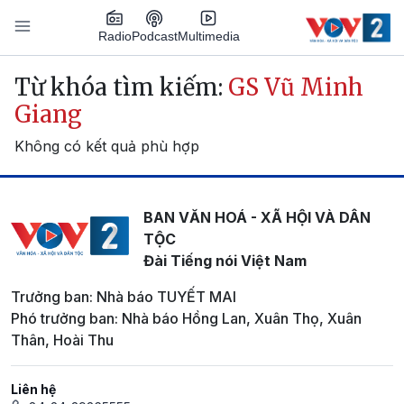
Nhảy đến nội dung
Podcast
Radio
Multimedia
Main navigation
Từ khóa tìm kiếm:
GS Vũ Minh
Giang
Không có kết quả phù hợp
BAN VĂN HOÁ - XÃ HỘI VÀ DÂN
TỘC
Đài Tiếng nói Việt Nam
Trưởng ban: Nhà báo TUYẾT MAI
Phó trưởng ban: Nhà báo Hồng Lan, Xuân Thọ, Xuân
Thân, Hoài Thu
Liên hệ