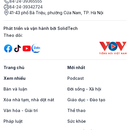
84-24-39365555
84-24-39342724
41-43 phố Bà Triệu, phường Cửa Nam, TP. Hà Nội
Phát triển và vận hành bởi SolidTech
Mạng xã hội
Theo dõi:
Trang chủ
Mới nhất
Xem nhiều
Podcast
Bàn và luận
Đời sống - Xã hội
Xóa nhà tạm, nhà dột nát
Giáo dục - Đào tạo
Văn hóa - Giải trí
Thể thao
Pháp luật
Sức khỏe