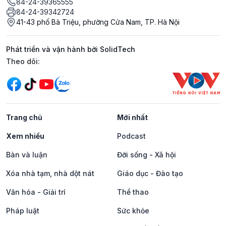
84-24-39365555
84-24-39342724
41-43 phố Bà Triệu, phường Cửa Nam, TP. Hà Nội
Phát triển và vận hành bởi SolidTech
Mạng xã hội
Theo dõi:
Trang chủ
Mới nhất
Xem nhiều
Podcast
Bàn và luận
Đời sống - Xã hội
Xóa nhà tạm, nhà dột nát
Giáo dục - Đào tạo
Văn hóa - Giải trí
Thể thao
Pháp luật
Sức khỏe