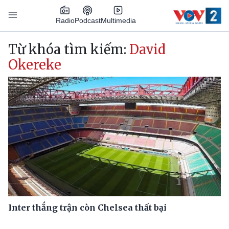
Nhảy đến nội dung
Podcast
Radio
Multimedia
Main navigation
Từ khóa tìm kiếm:
David
Okereke
Inter thắng trận còn Chelsea thất bại