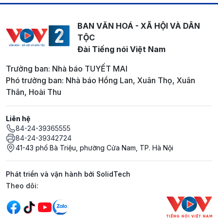
BAN VĂN HOÁ - XÃ HỘI VÀ DÂN
TỘC
Đài Tiếng nói Việt Nam
Trưởng ban: Nhà báo TUYẾT MAI
Phó trưởng ban: Nhà báo Hồng Lan, Xuân Thọ, Xuân
Thân, Hoài Thu
Liên hệ
84-24-39365555
84-24-39342724
41-43 phố Bà Triệu, phường Cửa Nam, TP. Hà Nội
Phát triển và vận hành bởi SolidTech
Mạng xã hội
Theo dõi: