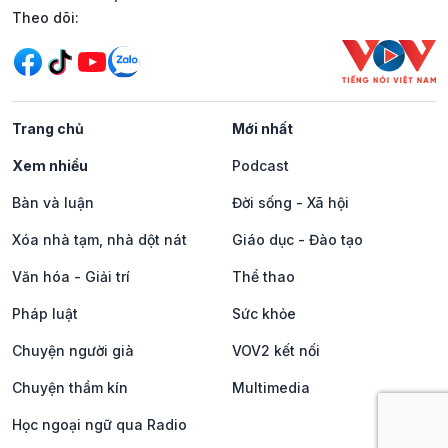
Mạng xã hội
Theo dõi:
Trang chủ
Mới nhất
Xem nhiều
Podcast
Bàn và luận
Đời sống - Xã hội
Xóa nhà tạm, nhà dột nát
Giáo dục - Đào tạo
Văn hóa - Giải trí
Thể thao
Pháp luật
Sức khỏe
Chuyện người già
VOV2 kết nối
Chuyện thầm kín
Multimedia
Học ngoại ngữ qua Radio