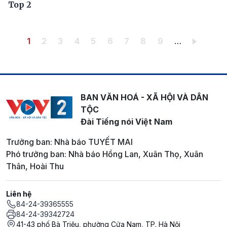
Top 2
Pagination
Trang hiện thời
Trang
Trang
Trang
Trang
Trang
Trang
Trang
Trang
1
2
3
4
5
6
7
8
9
…
BAN VĂN HOÁ - XÃ HỘI VÀ DÂN
TỘC
Đài Tiếng nói Việt Nam
Trưởng ban: Nhà báo TUYẾT MAI
Phó trưởng ban: Nhà báo Hồng Lan, Xuân Thọ, Xuân
Thân, Hoài Thu
Liên hệ
84-24-39365555
84-24-39342724
41-43 phố Bà Triệu, phường Cửa Nam, TP. Hà Nội