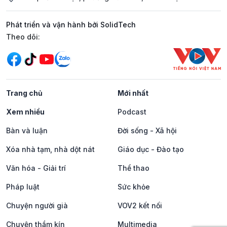
Phát triển và vận hành bởi SolidTech
Mạng xã hội
Theo dõi:
Trang chủ
Mới nhất
Xem nhiều
Podcast
Bàn và luận
Đời sống - Xã hội
Xóa nhà tạm, nhà dột nát
Giáo dục - Đào tạo
Văn hóa - Giải trí
Thể thao
Pháp luật
Sức khỏe
Chuyện người già
VOV2 kết nối
Chuyện thầm kín
Multimedia