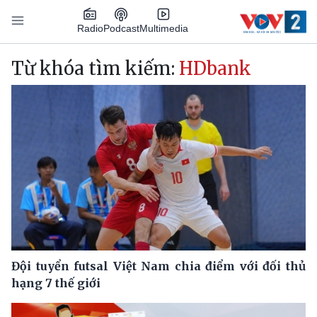
Nhảy đến nội dung
Podcast
Radio
Multimedia
Main navigation
Từ khóa tìm kiếm:
HDbank
Đội tuyển futsal Việt Nam chia điểm với đối thủ
hạng 7 thế giới