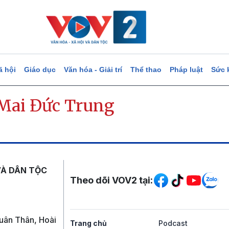
ã hội
Giáo dục
Văn hóa - Giải trí
Thể thao
Pháp luật
Sức 
Mai Đức Trung
Mạng xã hội
VÀ DÂN TỘC
Theo dõi VOV2 tại:
uân Thân, Hoài
Trang chủ
Podcast