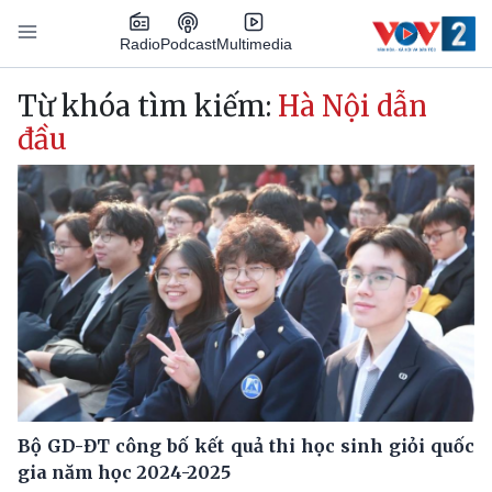
Nhảy đến nội dung
Podcast
Radio
Multimedia
Main navigation
Từ khóa tìm kiếm:
Hà Nội dẫn
đầu
Bộ GD-ĐT công bố kết quả thi học sinh giỏi quốc
gia năm học 2024-2025