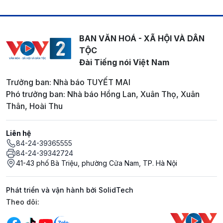
BAN VĂN HOÁ - XÃ HỘI VÀ DÂN
TỘC
Đài Tiếng nói Việt Nam
Trưởng ban: Nhà báo TUYẾT MAI
Phó trưởng ban: Nhà báo Hồng Lan, Xuân Thọ, Xuân
Thân, Hoài Thu
Liên hệ
84-24-39365555
84-24-39342724
41-43 phố Bà Triệu, phường Cửa Nam, TP. Hà Nội
Phát triển và vận hành bởi SolidTech
Mạng xã hội
Theo dõi: