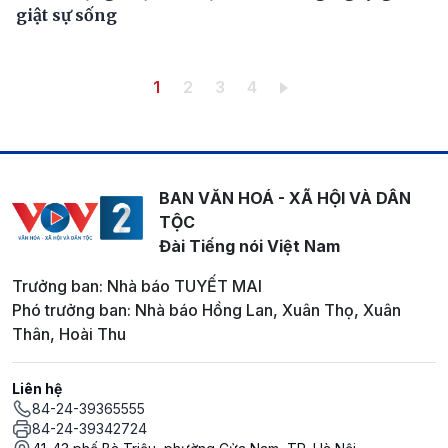
giật sự sống
Pagination
Trang hiện thời
Trang
Trang
Trang
1
2
3
4
BAN VĂN HOÁ - XÃ HỘI VÀ DÂN
TỘC
Đài Tiếng nói Việt Nam
Trưởng ban: Nhà báo TUYẾT MAI
Phó trưởng ban: Nhà báo Hồng Lan, Xuân Thọ, Xuân
Thân, Hoài Thu
Liên hệ
84-24-39365555
84-24-39342724