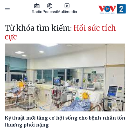
Nhảy đến nội dung
Podcast
Radio
Multimedia
Main navigation
Từ khóa tìm kiếm:
Hồi sức tích
cực
Kỹ thuật mới tăng cơ hội sống cho bệnh nhân tổn
thương phổi nặng