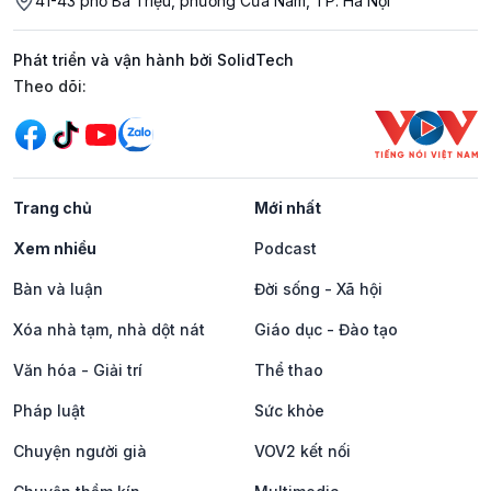
41-43 phố Bà Triệu, phường Cửa Nam, TP. Hà Nội
Phát triển và vận hành bởi SolidTech
Mạng xã hội
Theo dõi:
Trang chủ
Mới nhất
Xem nhiều
Podcast
Bàn và luận
Đời sống - Xã hội
Xóa nhà tạm, nhà dột nát
Giáo dục - Đào tạo
Văn hóa - Giải trí
Thể thao
Pháp luật
Sức khỏe
Chuyện người già
VOV2 kết nối