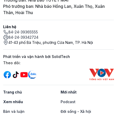
Trưởng ban: Nhà báo TUYẾT MAI
Phó trưởng ban: Nhà báo Hồng Lan, Xuân Thọ, Xuân
Thân, Hoài Thu
Liên hệ
84-24-39365555
84-24-39342724
41-43 phố Bà Triệu, phường Cửa Nam, TP. Hà Nội
Phát triển và vận hành bởi SolidTech
Mạng xã hội
Theo dõi:
Trang chủ
Mới nhất
Xem nhiều
Podcast
Bàn và luận
Đời sống - Xã hội