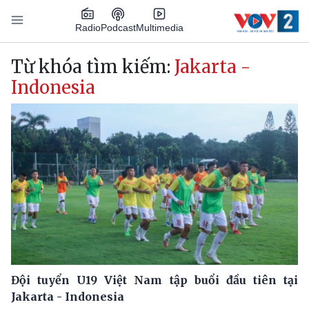
Nhảy đến nội dung
Podcast
Radio
Multimedia
Main navigation
Từ khóa tìm kiếm:
Jakarta -
Indonesia
Đội tuyển U19 Việt Nam tập buổi đầu tiên tại
Jakarta - Indonesia