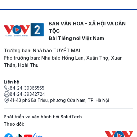
BAN VĂN HOÁ - XÃ HỘI VÀ DÂN
TỘC
Đài Tiếng nói Việt Nam
Trưởng ban: Nhà báo TUYẾT MAI
Phó trưởng ban: Nhà báo Hồng Lan, Xuân Thọ, Xuân
Thân, Hoài Thu
Liên hệ
84-24-39365555
84-24-39342724
41-43 phố Bà Triệu, phường Cửa Nam, TP. Hà Nội
Phát triển và vận hành bởi SolidTech
Mạng xã hội
Theo dõi: