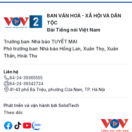
BAN VĂN HOÁ - XÃ HỘI VÀ DÂN
TỘC
Đài Tiếng nói Việt Nam
Trưởng ban: Nhà báo TUYẾT MAI
Phó trưởng ban: Nhà báo Hồng Lan, Xuân Thọ, Xuân
Thân, Hoài Thu
Liên hệ
84-24-39365555
84-24-39342724
41-43 phố Bà Triệu, phường Cửa Nam, TP. Hà Nội
Phát triển và vận hành bởi SolidTech
Mạng xã hội
Theo dõi: