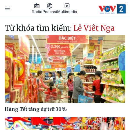
Nhảy đến nội dung
Podcast
Radio
Multimedia
Main navigation
Từ khóa tìm kiếm:
Lê Viêt Nga
Hàng Tết tăng dự trữ 30%