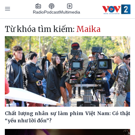
Nhảy đến nội dung
Podcast
Radio
Multimedia
Main navigation
Từ khóa tìm kiếm:
Maika
Chất lượng nhân sự làm phim Việt Nam: Có thật
“yếu như lời đồn”?