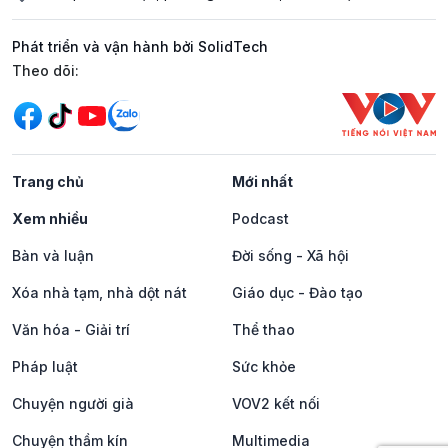
Phát triển và vận hành bởi SolidTech
Mạng xã hội
Theo dõi:
Trang chủ
Mới nhất
Xem nhiều
Podcast
Bàn và luận
Đời sống - Xã hội
Xóa nhà tạm, nhà dột nát
Giáo dục - Đào tạo
Văn hóa - Giải trí
Thể thao
Pháp luật
Sức khỏe
Chuyện người già
VOV2 kết nối
Chuyện thầm kín
Multimedia