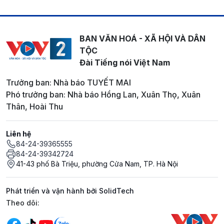
BAN VĂN HOÁ - XÃ HỘI VÀ DÂN
TỘC
Đài Tiếng nói Việt Nam
Trưởng ban: Nhà báo TUYẾT MAI
Phó trưởng ban: Nhà báo Hồng Lan, Xuân Thọ, Xuân
Thân, Hoài Thu
Liên hệ
84-24-39365555
84-24-39342724
41-43 phố Bà Triệu, phường Cửa Nam, TP. Hà Nội
Phát triển và vận hành bởi SolidTech
Mạng xã hội
Theo dõi: