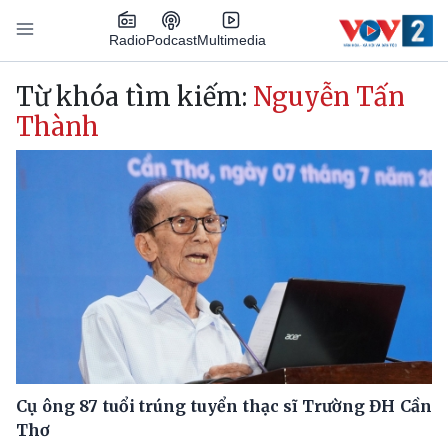
Nhảy đến nội dung
Podcast
Radio
Multimedia
Main navigation
Từ khóa tìm kiếm:
Nguyễn Tấn
Thành
Cụ ông 87 tuổi trúng tuyển thạc sĩ Trường ĐH Cần
Thơ