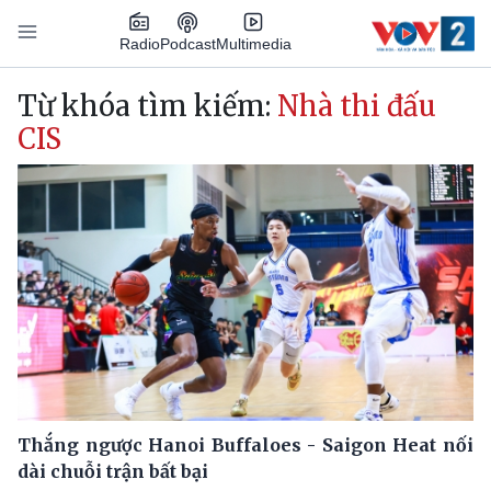
Nhảy đến nội dung
Podcast
Radio
Multimedia
Main navigation
Từ khóa tìm kiếm:
Nhà thi đấu
CIS
Thắng ngược Hanoi Buffaloes - Saigon Heat nối
dài chuỗi trận bất bại