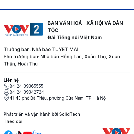
BAN VĂN HOÁ - XÃ HỘI VÀ DÂN
TỘC
Đài Tiếng nói Việt Nam
Trưởng ban: Nhà báo TUYẾT MAI
Phó trưởng ban: Nhà báo Hồng Lan, Xuân Thọ, Xuân
Thân, Hoài Thu
Liên hệ
84-24-39365555
84-24-39342724
41-43 phố Bà Triệu, phường Cửa Nam, TP. Hà Nội
Phát triển và vận hành bởi SolidTech
Mạng xã hội
Theo dõi: