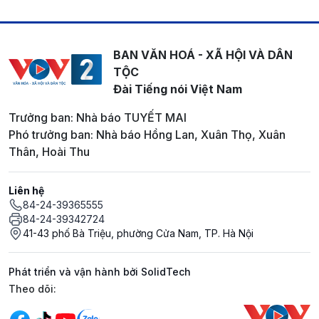
BAN VĂN HOÁ - XÃ HỘI VÀ DÂN
TỘC
Đài Tiếng nói Việt Nam
Trưởng ban: Nhà báo TUYẾT MAI
Phó trưởng ban: Nhà báo Hồng Lan, Xuân Thọ, Xuân
Thân, Hoài Thu
Liên hệ
84-24-39365555
84-24-39342724
41-43 phố Bà Triệu, phường Cửa Nam, TP. Hà Nội
Phát triển và vận hành bởi SolidTech
Mạng xã hội
Theo dõi: