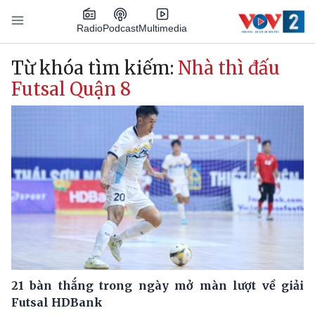
Nhảy đến nội dung
Podcast
Radio
Multimedia
Main navigation
Từ khóa tìm kiếm:
Nhà thì đấu
Futsal Quận 8
21 bàn thắng trong ngày mở màn lượt về giải
Futsal HDBank