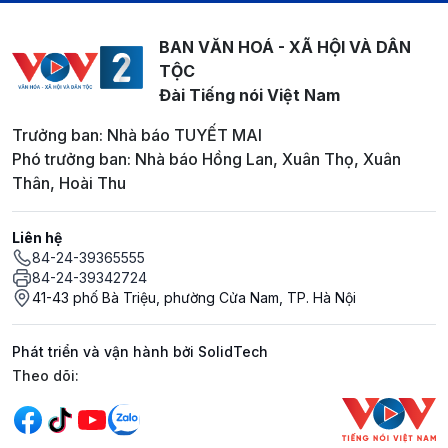
BAN VĂN HOÁ - XÃ HỘI VÀ DÂN
TỘC
Đài Tiếng nói Việt Nam
Trưởng ban: Nhà báo TUYẾT MAI
Phó trưởng ban: Nhà báo Hồng Lan, Xuân Thọ, Xuân
Thân, Hoài Thu
Liên hệ
84-24-39365555
84-24-39342724
41-43 phố Bà Triệu, phường Cửa Nam, TP. Hà Nội
Phát triển và vận hành bởi SolidTech
Mạng xã hội
Theo dõi: