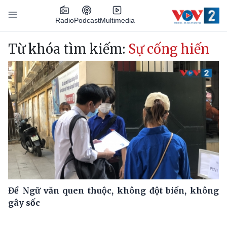
Nhảy đến nội dung
Podcast
Radio
Multimedia
Main navigation
Từ khóa tìm kiếm:
Sự cống hiến
Đề Ngữ văn quen thuộc, không đột biến, không
gây sốc