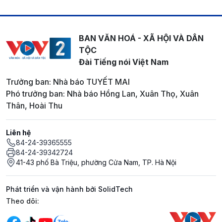
BAN VĂN HOÁ - XÃ HỘI VÀ DÂN
TỘC
Đài Tiếng nói Việt Nam
Trưởng ban: Nhà báo TUYẾT MAI
Phó trưởng ban: Nhà báo Hồng Lan, Xuân Thọ, Xuân
Thân, Hoài Thu
Liên hệ
84-24-39365555
84-24-39342724
41-43 phố Bà Triệu, phường Cửa Nam, TP. Hà Nội
Phát triển và vận hành bởi SolidTech
Mạng xã hội
Theo dõi: