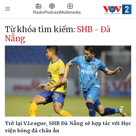
Nhảy đến nội dung
Podcast
Radio
Multimedia
Main navigation
Từ khóa tìm kiếm:
SHB - Đà
Nẵng
Trở lại V.League, SHB Đà Nẵng sẽ hợp tác với Học
viện bóng đá châu Âu