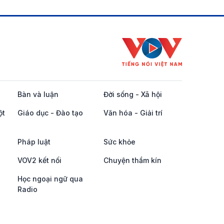
Bàn và luận
Đời sống - Xã hội
ột
Giáo dục - Đào tạo
Văn hóa - Giải trí
Pháp luật
Sức khỏe
VOV2 kết nối
Chuyện thầm kín
Học ngoại ngữ qua
Radio