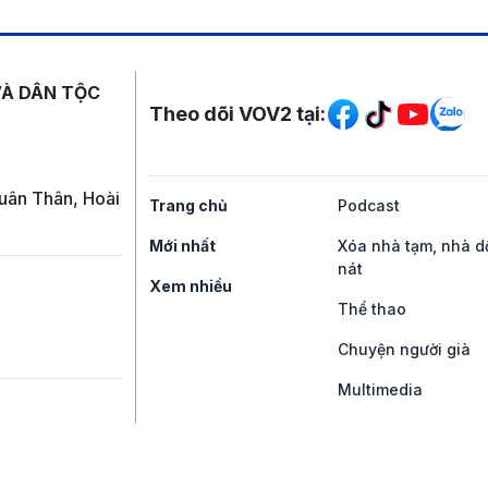
Mạng xã hội
VÀ DÂN TỘC
Theo dõi VOV2 tại:
uân Thân, Hoài
Trang chủ
Podcast
Mới nhất
Xóa nhà tạm, nhà d
nát
Xem nhiều
Thể thao
Chuyện người già
Multimedia