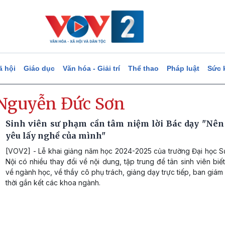
ã hội
Giáo dục
Văn hóa - Giải trí
Thể thao
Pháp luật
Sức 
Nguyễn Đức Sơn
Sinh viên sư phạm cần tâm niệm lời Bác dạy "Nên 
yêu lấy nghề của mình"
[VOV2] - Lễ khai giảng năm học 2024-2025 của trường Đại học 
Nội có nhiều thay đổi về nội dung, tập trung để tân sinh viên biế
về ngành học, về thầy cô phụ trách, giảng dạy trực tiếp, ban giám
thời gắn kết các khoa ngành.