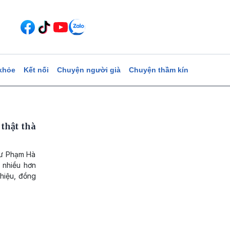
khỏe
Kết nối
Chuyện người già
Chuyện thầm kín
thật thà
Sư Phạm Hà
t nhiều hơn
 hiệu, đồng