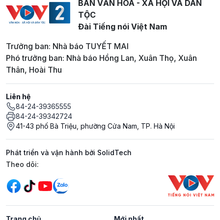
BAN VĂN HOÁ - XÃ HỘI VÀ DÂN
TỘC
Đài Tiếng nói Việt Nam
Trưởng ban: Nhà báo TUYẾT MAI
Phó trưởng ban: Nhà báo Hồng Lan, Xuân Thọ, Xuân
Thân, Hoài Thu
Liên hệ
84-24-39365555
84-24-39342724
41-43 phố Bà Triệu, phường Cửa Nam, TP. Hà Nội
Phát triển và vận hành bởi SolidTech
Mạng xã hội
Theo dõi:
Trang chủ
Mới nhất