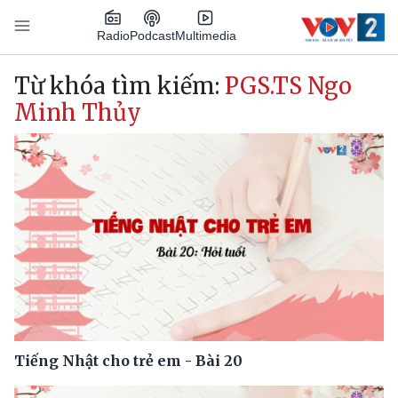
Nhảy đến nội dung
Podcast
Radio
Multimedia
Main navigation
Từ khóa tìm kiếm:
PGS.TS Ngo
Minh Thủy
Tiếng Nhật cho trẻ em - Bài 20