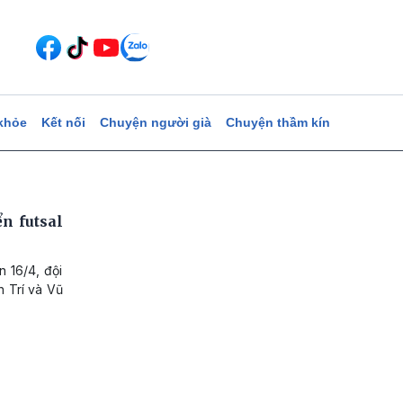
khỏe
Kết nối
Chuyện người già
Chuyện thầm kín
n futsal
n 16/4, đội
h Trí và Vũ