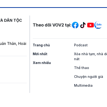
Mạng xã hội
VÀ DÂN TỘC
Theo dõi VOV2 tại:
uân Thân, Hoài
Trang chủ
Podcast
Mới nhất
Xóa nhà tạm, nhà d
nát
Xem nhiều
Thể thao
Chuyện người già
Multimedia