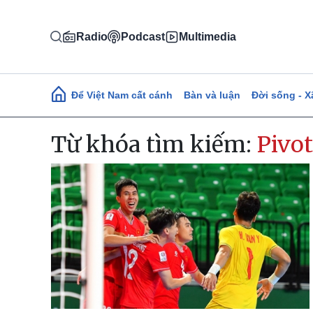
Nhảy đến nội dung
Radio
Podcast
Multimedia
Main navigation
Để Việt Nam cất cánh
Bàn và luận
Đời sống - X
Từ khóa tìm kiếm:
Pivo