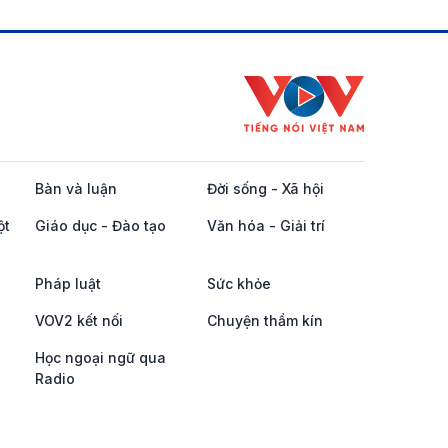
Bàn và luận
Đời sống - Xã hội
ột
Giáo dục - Đào tạo
Văn hóa - Giải trí
Pháp luật
Sức khỏe
VOV2 kết nối
Chuyện thầm kín
Học ngoại ngữ qua
Radio