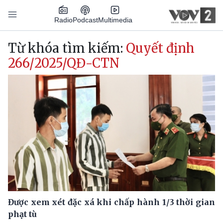
Nhảy đến nội dung
Podcast
Radio
Multimedia
Main navigation
Từ khóa tìm kiếm:
Quyết định
266/2025/QĐ-CTN
Được xem xét đặc xá khi chấp hành 1/3 thời gian
phạt tù