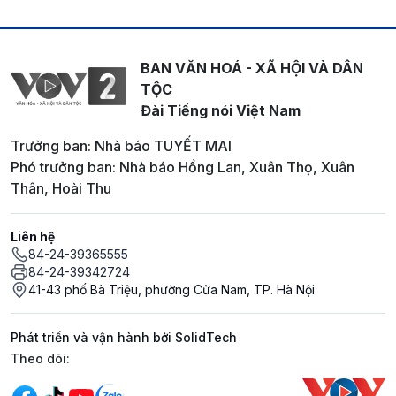
BAN VĂN HOÁ - XÃ HỘI VÀ DÂN
TỘC
Đài Tiếng nói Việt Nam
Trưởng ban: Nhà báo TUYẾT MAI
Phó trưởng ban: Nhà báo Hồng Lan, Xuân Thọ, Xuân
Thân, Hoài Thu
Liên hệ
84-24-39365555
84-24-39342724
41-43 phố Bà Triệu, phường Cửa Nam, TP. Hà Nội
Phát triển và vận hành bởi SolidTech
Mạng xã hội
Theo dõi: