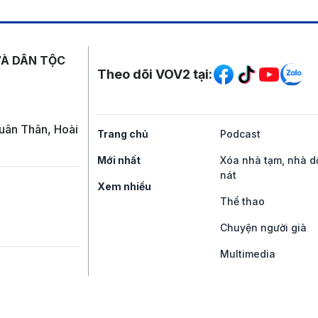
Mạng xã hội
VÀ DÂN TỘC
Theo dõi VOV2 tại:
uân Thân, Hoài
Trang chủ
Podcast
Mới nhất
Xóa nhà tạm, nhà d
nát
Xem nhiều
Thể thao
Chuyện người già
Multimedia