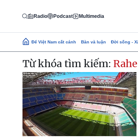
Nhảy đến nội dung
Radio
Podcast
Multimedia
Main navigation
Để Việt Nam cất cánh
Bàn và luận
Đời sống - X
Từ khóa tìm kiếm:
Rahe