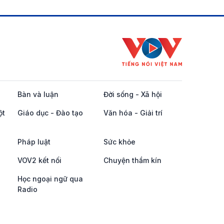
Bàn và luận
Đời sống - Xã hội
ột
Giáo dục - Đào tạo
Văn hóa - Giải trí
Pháp luật
Sức khỏe
VOV2 kết nối
Chuyện thầm kín
Học ngoại ngữ qua
Radio