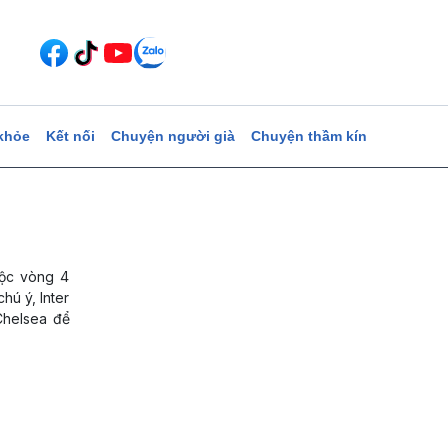
khỏe
Kết nối
Chuyện người già
Chuyện thầm kín
uộc vòng 4
hú ý, Inter
Chelsea để