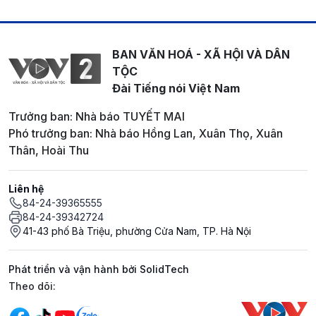
BAN VĂN HOÁ - XÃ HỘI VÀ DÂN
TỘC
Đài Tiếng nói Việt Nam
Trưởng ban: Nhà báo TUYẾT MAI
Phó trưởng ban: Nhà báo Hồng Lan, Xuân Thọ, Xuân
Thân, Hoài Thu
Liên hệ
84-24-39365555
84-24-39342724
41-43 phố Bà Triệu, phường Cửa Nam, TP. Hà Nội
Phát triển và vận hành bởi SolidTech
Mạng xã hội
Theo dõi: