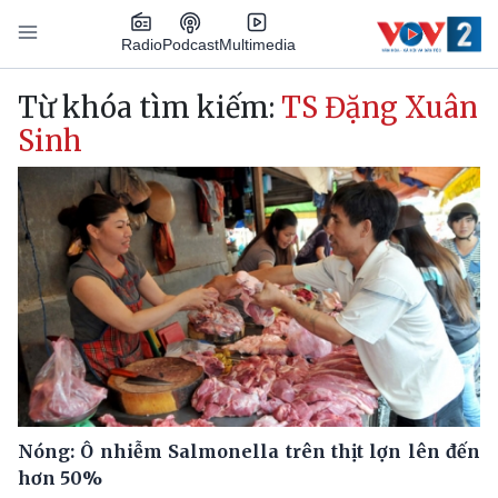
Nhảy đến nội dung
Podcast
Radio
Multimedia
Main navigation
Từ khóa tìm kiếm:
TS Đặng Xuân
Sinh
Nóng: Ô nhiễm Salmonella trên thịt lợn lên đến
hơn 50%