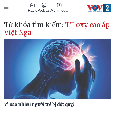
Nhảy đến nội dung
Podcast
Radio
Multimedia
Main navigation
Từ khóa tìm kiếm:
TT oxy cao áp
Việt Nga
Vì sao nhiều người trẻ bị đột quỵ?