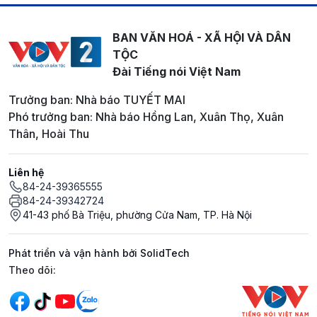
BAN VĂN HOÁ - XÃ HỘI VÀ DÂN
TỘC
Đài Tiếng nói Việt Nam
Trưởng ban: Nhà báo TUYẾT MAI
Phó trưởng ban: Nhà báo Hồng Lan, Xuân Thọ, Xuân
Thân, Hoài Thu
Liên hệ
84-24-39365555
84-24-39342724
41-43 phố Bà Triệu, phường Cửa Nam, TP. Hà Nội
Phát triển và vận hành bởi SolidTech
Mạng xã hội
Theo dõi: