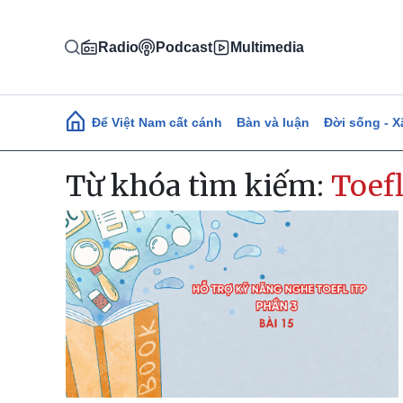
Nhảy đến nội dung
Radio
Podcast
Multimedia
Main navigation
Để Việt Nam cất cánh
Bàn và luận
Đời sống - X
Từ khóa tìm kiếm:
Toefl