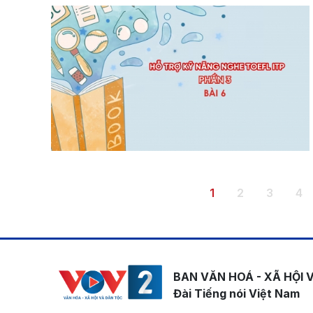
Pagination
Trang hiện thời
Trang
Trang
Tr
1
2
3
4
BAN VĂN HOÁ - XÃ HỘI 
Đài Tiếng nói Việt Nam