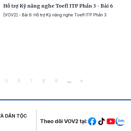
Hỗ trợ Kỹ năng nghe Toefl ITP Phần 3 - Bài 6
[VOV2] - Bài 6: Hỗ trợ Kỹ năng nghe Toefl ITP Phần 3
ang
Trang
Trang
Trang
Trang
Trang
5
6
7
8
9
…
Mạng xã hội
VÀ DÂN TỘC
Theo dõi VOV2 tại: