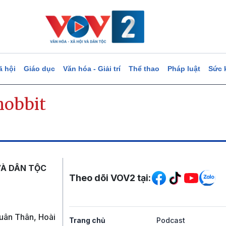
ã hội
Giáo dục
Văn hóa - Giải trí
Thể thao
Pháp luật
Sức 
hobbit
Mạng xã hội
VÀ DÂN TỘC
Theo dõi VOV2 tại:
uân Thân, Hoài
Trang chủ
Podcast