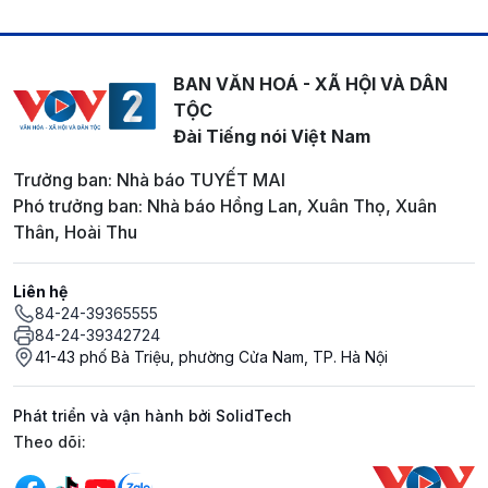
BAN VĂN HOÁ - XÃ HỘI VÀ DÂN
TỘC
Đài Tiếng nói Việt Nam
Trưởng ban: Nhà báo TUYẾT MAI
Phó trưởng ban: Nhà báo Hồng Lan, Xuân Thọ, Xuân
Thân, Hoài Thu
Liên hệ
84-24-39365555
84-24-39342724
41-43 phố Bà Triệu, phường Cửa Nam, TP. Hà Nội
Phát triển và vận hành bởi SolidTech
Mạng xã hội
Theo dõi: