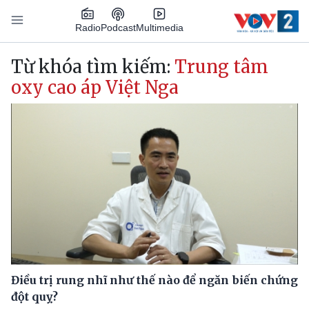
Nhảy đến nội dung
Podcast
Radio
Multimedia
Main navigation
Từ khóa tìm kiếm:
Trung tâm
oxy cao áp Việt Nga
Điều trị rung nhĩ như thế nào để ngăn biến chứng
đột quỵ?