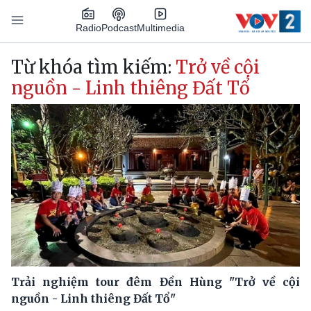
Nhảy đến nội dung
Podcast
Radio
Multimedia
Main navigation
Từ khóa tìm kiếm:
Trở về cội
nguồn - Linh thiêng Đất Tổ
Trải nghiệm tour đêm Đền Hùng "Trở về cội
nguồn - Linh thiêng Đất Tổ"