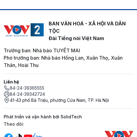
BAN VĂN HOÁ - XÃ HỘI VÀ DÂN
TỘC
Đài Tiếng nói Việt Nam
Trưởng ban: Nhà báo TUYẾT MAI
Phó trưởng ban: Nhà báo Hồng Lan, Xuân Thọ, Xuân
Thân, Hoài Thu
Liên hệ
84-24-39365555
84-24-39342724
41-43 phố Bà Triệu, phường Cửa Nam, TP. Hà Nội
Phát triển và vận hành bởi SolidTech
Mạng xã hội
Theo dõi: