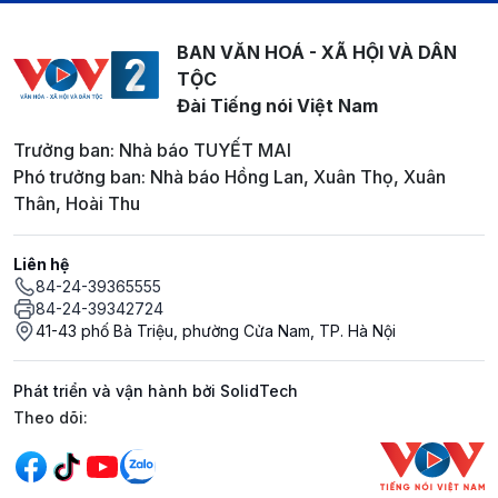
BAN VĂN HOÁ - XÃ HỘI VÀ DÂN
TỘC
Đài Tiếng nói Việt Nam
Trưởng ban: Nhà báo TUYẾT MAI
Phó trưởng ban: Nhà báo Hồng Lan, Xuân Thọ, Xuân
Thân, Hoài Thu
Liên hệ
84-24-39365555
84-24-39342724
41-43 phố Bà Triệu, phường Cửa Nam, TP. Hà Nội
Phát triển và vận hành bởi SolidTech
Mạng xã hội
Theo dõi: