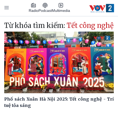
Nhảy đến nội dung
Podcast
Radio
Multimedia
Main navigation
Từ khóa tìm kiếm:
Tết công nghệ
Phố sách Xuân Hà Nội 2025: Tết công nghệ - Trí
tuệ tỏa sáng