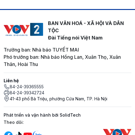
BAN VĂN HOÁ - XÃ HỘI VÀ DÂN
TỘC
Đài Tiếng nói Việt Nam
Trưởng ban: Nhà báo TUYẾT MAI
Phó trưởng ban: Nhà báo Hồng Lan, Xuân Thọ, Xuân
Thân, Hoài Thu
Liên hệ
84-24-39365555
84-24-39342724
41-43 phố Bà Triệu, phường Cửa Nam, TP. Hà Nội
Phát triển và vận hành bởi SolidTech
Mạng xã hội
Theo dõi: