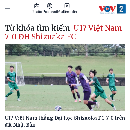
Nhảy đến nội dung
Podcast
Radio
Multimedia
Main navigation
Từ khóa tìm kiếm:
U17 Việt Nam
7-0 ĐH Shizuaka FC
U17 Việt Nam thắng Đại học Shizuoka FC 7-0 trên
đất Nhật Bản