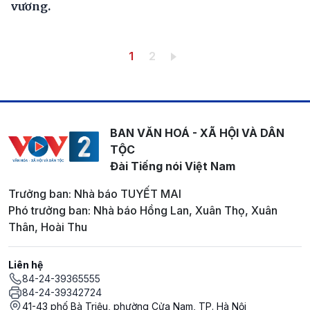
vương.
Pagination
Trang hiện thời
Trang
1
2
BAN VĂN HOÁ - XÃ HỘI VÀ DÂN
TỘC
Đài Tiếng nói Việt Nam
Trưởng ban: Nhà báo TUYẾT MAI
Phó trưởng ban: Nhà báo Hồng Lan, Xuân Thọ, Xuân
Thân, Hoài Thu
Liên hệ
84-24-39365555
84-24-39342724
41-43 phố Bà Triệu, phường Cửa Nam, TP. Hà Nội