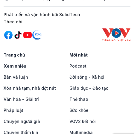
Phát triển và vận hành bởi SolidTech
Mạng xã hội
Theo dõi:
Trang chủ
Mới nhất
Xem nhiều
Podcast
Bàn và luận
Đời sống - Xã hội
Xóa nhà tạm, nhà dột nát
Giáo dục - Đào tạo
Văn hóa - Giải trí
Thể thao
Pháp luật
Sức khỏe
Chuyện người già
VOV2 kết nối
Chuyện thầm kín
Multimedia