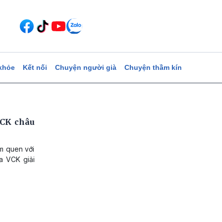
khỏe
Kết nối
Chuyện người già
Chuyện thầm kín
VCK châu
àm quen với
ra VCK giải