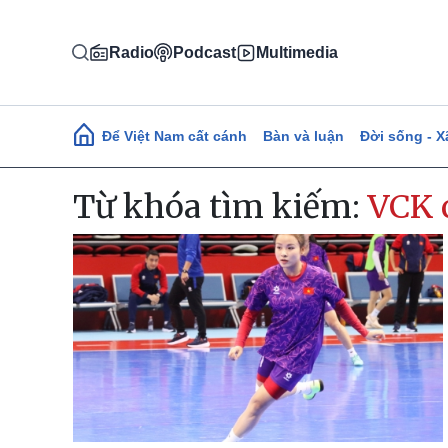
Nhảy đến nội dung
Radio
Podcast
Multimedia
Main navigation
Để Việt Nam cất cánh
Bàn và luận
Đời sống - X
Từ khóa tìm kiếm:
VCK 