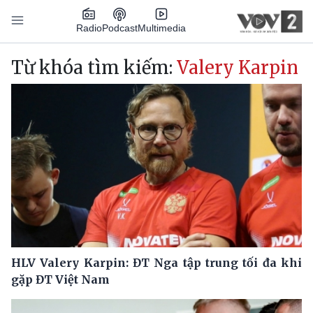
Nhảy đến nội dung
Podcast
Radio
Multimedia
Main navigation
Từ khóa tìm kiếm:
Valery Karpin
HLV Valery Karpin: ĐT Nga tập trung tối đa khi
gặp ĐT Việt Nam