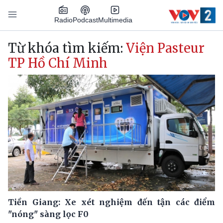
Nhảy đến nội dung
Podcast
Radio
Multimedia
Main navigation
Từ khóa tìm kiếm:
Viện Pasteur
TP Hồ Chí Minh
Tiền Giang: Xe xét nghiệm đến tận các điểm
"nóng" sàng lọc F0