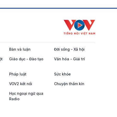
Bàn và luận
Đời sống - Xã hội
ột
Giáo dục - Đào tạo
Văn hóa - Giải trí
Pháp luật
Sức khỏe
VOV2 kết nối
Chuyện thầm kín
Học ngoại ngữ qua
Radio