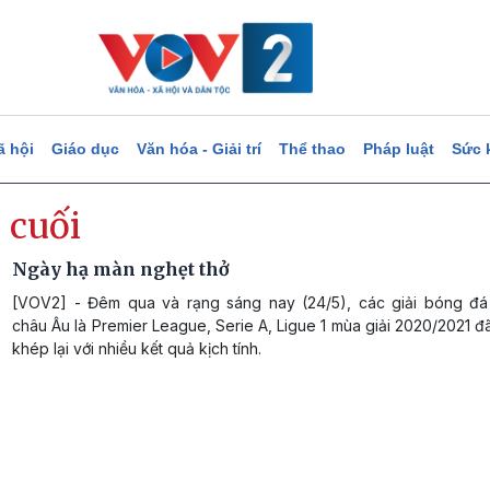
ã hội
Giáo dục
Văn hóa - Giải trí
Thể thao
Pháp luật
Sức 
 cuối
Ngày hạ màn nghẹt thở
[VOV2] - Đêm qua và rạng sáng nay (24/5), các giải bóng đ
châu Âu là Premier League, Serie A, Ligue 1 mùa giải 2020/2021 đ
khép lại với nhiều kết quả kịch tính.