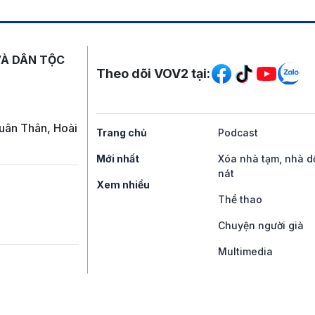
Mạng xã hội
VÀ DÂN TỘC
Theo dõi VOV2 tại:
uân Thân, Hoài
Trang chủ
Podcast
Mới nhất
Xóa nhà tạm, nhà d
nát
Xem nhiều
Thể thao
Chuyện người già
Multimedia