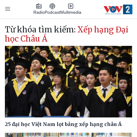
Nhảy đến nội dung
Podcast
Radio
Multimedia
Main navigation
Từ khóa tìm kiếm:
Xếp hạng Đại
học Châu Á
25 đại học Việt Nam lọt bảng xếp hạng châu Á