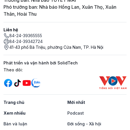
Trưởng ban: Nhà báo TUYẾT MAI
Phó trưởng ban: Nhà báo Hồng Lan, Xuân Thọ, Xuân
Thân, Hoài Thu
Liên hệ
84-24-39365555
84-24-39342724
41-43 phố Bà Triệu, phường Cửa Nam, TP. Hà Nội
Phát triển và vận hành bởi SolidTech
Mạng xã hội
Theo dõi:
Trang chủ
Mới nhất
Xem nhiều
Podcast
Bàn và luận
Đời sống - Xã hội